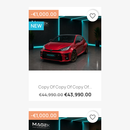
-€1,000.00
favorite_border
NEW
Copy Of Copy Of Copy Of...
€43,990.00
€44,990.00
-€1,000.00
favorite_border