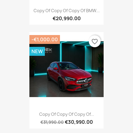
Copy Of Copy Of Copy Of BMW...
€20,990.00
-€1,000.00
favorite_border
NEW
Copy Of Copy Of Copy Of...
€30,990.00
€31,990.00