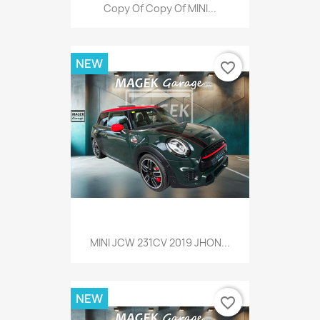
Copy Of Copy Of MINI...
NEW
favorite_border
MINI JCW 231CV 2019 JHON...
NEW
favorite_border