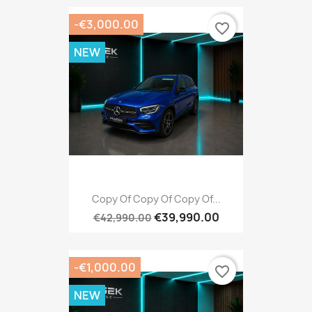
-€3,000.00
favorite_border
NEW
Copy Of Copy Of Copy Of...
€39,990.00
€42,990.00
-€1,000.00
favorite_border
NEW