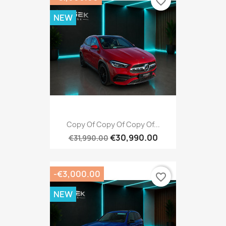
favorite_border
NEW
Copy Of Copy Of Copy Of...
€30,990.00
€31,990.00
-€3,000.00
favorite_border
NEW