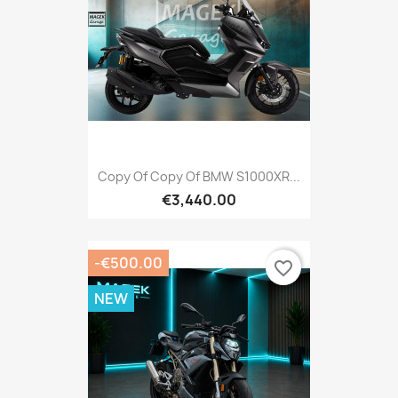
Copy Of Copy Of BMW S1000XR...
€3,440.00
-€500.00
favorite_border
NEW