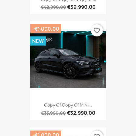
€39,990.00
€42,990.00
-€1,000.00
favorite_border
NEW
Copy Of Copy Of MINI...
€32,990.00
€33,990.00
-€1,000.00