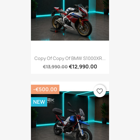
Copy Of Copy Of BMW S1000XR...
€12,990.00
€13,990.00
-€500.00
favorite_border
NEW