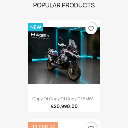
POPULAR PRODUCTS
NEW
favorite_border
Copy Of Copy Of Copy Of BMW...
€20,990.00
-€1,000.00