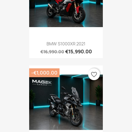
BMW S1000XR 2021
€15,990.00
€16,990.00
-€1,000.00
favorite_border