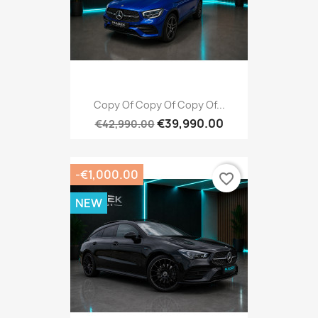
Copy Of Copy Of Copy Of...
€39,990.00
€42,990.00
-€1,000.00
favorite_border
NEW