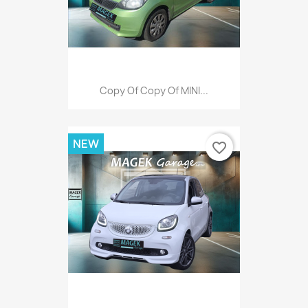
Copy Of Copy Of MINI...
NEW
favorite_border