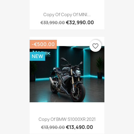
Copy Of Copy Of MINI...
€32,990.00
€33,990.00
-€500.00
favorite_border
NEW
Copy Of BMW S1000XR 2021
€13,490.00
€13,990.00