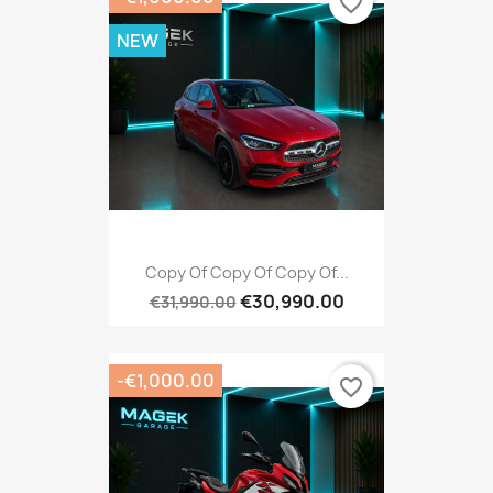
favorite_border
NEW
Copy Of Copy Of Copy Of...
€30,990.00
€31,990.00
-€1,000.00
favorite_border