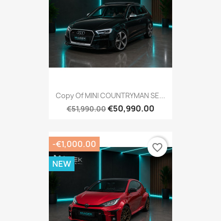
Copy Of MINI COUNTRYMAN SE...
€50,990.00
€51,990.00
-€1,000.00
favorite_border
NEW