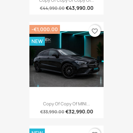
Copy Of Copy Of Copy Of...
€43,990.00
€44,990.00
-€1,000.00
favorite_border
NEW
Copy Of Copy Of MINI...
€32,990.00
€33,990.00