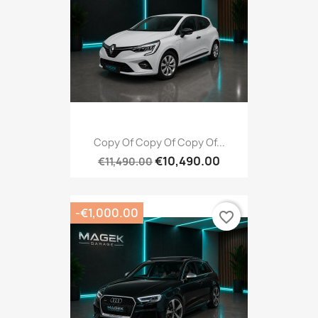
Copy Of Copy Of Copy Of...
€10,490.00
€11,490.00
-€1,000.00
favorite_border