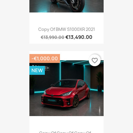
Copy Of BMW S1000XR 2021
€13,490.00
€13,990.00
-€1,000.00
favorite_border
NEW