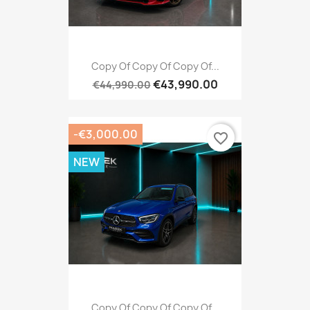
Copy Of Copy Of Copy Of...
€43,990.00
€44,990.00
-€3,000.00
favorite_border
NEW
Copy Of Copy Of Copy Of...