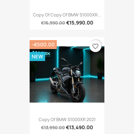
Copy Of Copy Of BMW S1000XR...
€15,990.00
€16,990.00
-€500.00
favorite_border
NEW
Copy Of BMW S1000XR 2021
€13,490.00
€13,990.00