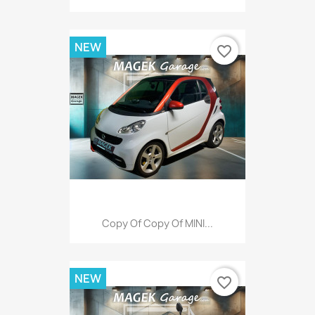
NEW
favorite_border
Copy Of Copy Of MINI...
NEW
favorite_border