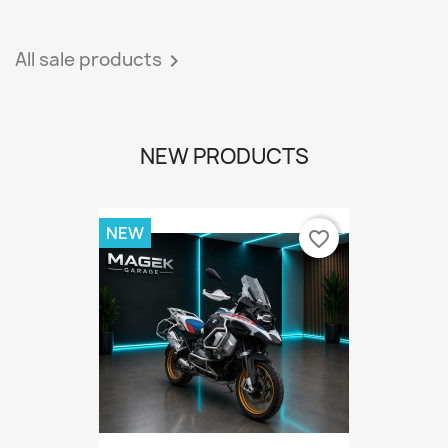
All sale products

NEW PRODUCTS
NEW
favorite_border