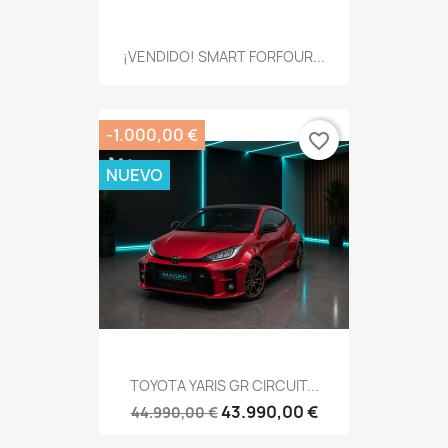
¡VENDIDO! SMART FORFOUR...
-1.000,00 €
favorite_border
NUEVO
TOYOTA YARIS GR CIRCUIT...
43.990,00 €
44.990,00 €