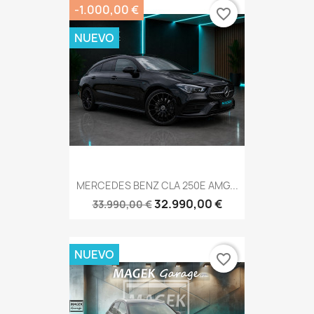
-1.000,00 €
favorite_border
NUEVO
MERCEDES BENZ CLA 250E AMG...
32.990,00 €
33.990,00 €
NUEVO
favorite_border