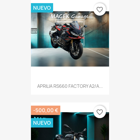
NUEVO
favorite_border
APRILIA RS660 FACTORY A2/A...
-500,00 €
favorite_border
NUEVO