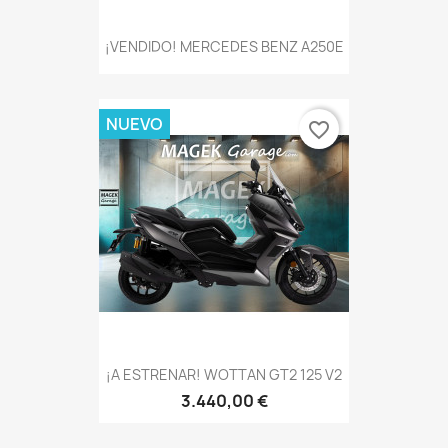
¡VENDIDO! MERCEDES BENZ A250E
NUEVO
favorite_border
¡A ESTRENAR! WOTTAN GT2 125 V2
3.440,00 €