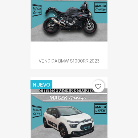
VENDIDA BMW S1000RR 2023
NUEVO
favorite_border