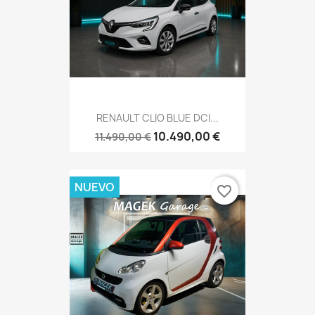
RENAULT CLIO BLUE DCI...
10.490,00 €
11.490,00 €
NUEVO
favorite_border