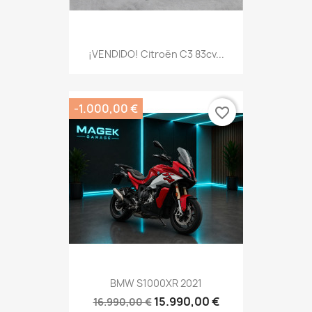
¡VENDIDO! Citroën C3 83cv...
-1.000,00 €
favorite_border
BMW S1000XR 2021
15.990,00 €
16.990,00 €