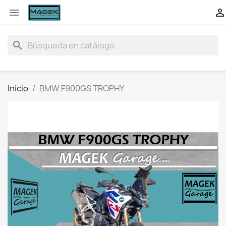


search
Inicio
BMW F900GS TROPHY