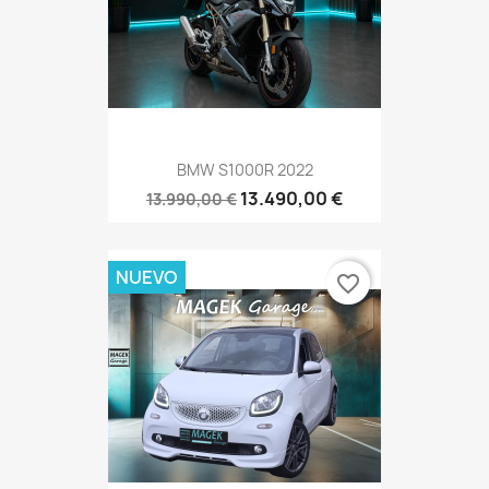
BMW S1000R 2022
13.490,00 €
13.990,00 €
NUEVO
favorite_border