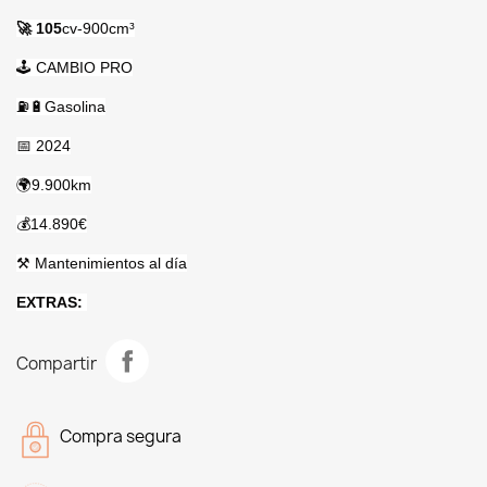
🚀 105
cv-900cm³
🕹 CAMBIO PRO
⛽️
🔋Gasolina
📅 2024
🌍9.900km
💰14.890€
⚒️ Mantenimientos al día
EXTRAS:
Compartir
Compra segura