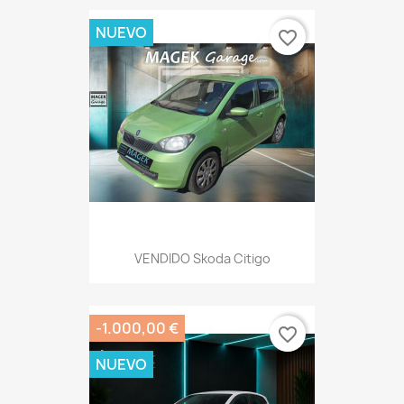
NUEVO
favorite_border
VENDIDO Skoda Citigo
-1.000,00 €
favorite_border
NUEVO