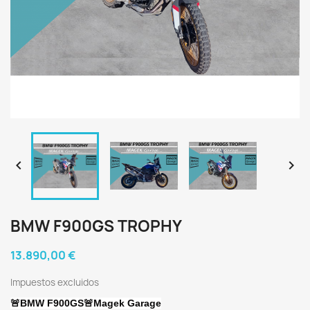


BMW F900GS TROPHY
13.890,00 €
Impuestos excluidos
🚨BMW F900GS🚨Magek Garage