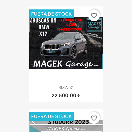
FUERA DE STOCK
favorite_border
BMW X1
22.500,00 €
FUERA DE STOCK
favorite_border