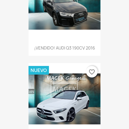
¡VENDIDO! AUDI Q3 190CV 2016
NUEVO
favorite_border